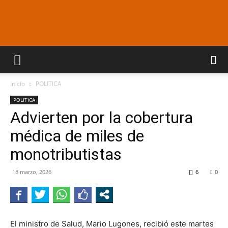
Araucaria
Inicio
POLITICA
On
POLITICA
Advierten por la cobertura
médica de miles de
Line
monotributistas
18 marzo, 2026
6
0
El ministro de Salud, Mario Lugones, recibió este martes