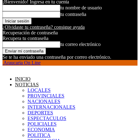
¡Bienvenido! Ingresa en tu cuenta
tu nombre de usuario
tu contraseña
¿Olvidaste tu contraseña? consigue ayuda
Recuperación de contraseña
Recupera tu contraseña
tu correo electrónico
Se te ha enviado una contraseña por correo electrónico.
Araucaria On Line
INICIO
NOTICIAS
LOCALES
PROVINCIALES
NACIONALES
INTERNACIONALES
DEPORTES
ESPECTACULOS
POLICIALES
ECONOMIA
POLITICA