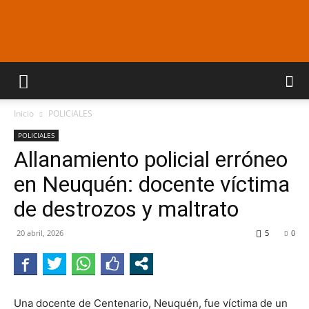
Araucaria
Inicio
POLICIALES
On
POLICIALES
Allanamiento policial erróneo
en Neuquén: docente víctima
Line
de destrozos y maltrato
20 abril, 2026
5
0
Una docente de Centenario, Neuquén, fue víctima de un