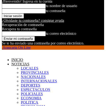
¡Bienvenido! Ingresa en tu cuenta
tu nombre de usuario
tu contraseña
¿Olvidaste tu contraseña? consigue ayuda
Recuperación de contraseña
Recupera tu contraseña
tu correo electrónico
Se te ha enviado una contraseña por correo electrónico.
Araucaria On Line
INICIO
NOTICIAS
LOCALES
PROVINCIALES
NACIONALES
INTERNACIONALES
DEPORTES
ESPECTACULOS
POLICIALES
ECONOMIA
POLITICA