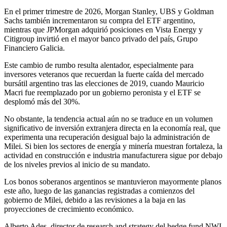
En el primer trimestre de 2026, Morgan Stanley, UBS y Goldman
Sachs también incrementaron su compra del ETF argentino,
mientras que JPMorgan adquirió posiciones en Vista Energy y
Citigroup invirtió en el mayor banco privado del país, Grupo
Financiero Galicia.
Este cambio de rumbo resulta alentador, especialmente para
inversores veteranos que recuerdan la fuerte caída del mercado
bursátil argentino tras las elecciones de 2019, cuando Mauricio
Macri fue reemplazado por un gobierno peronista y el ETF se
desplomó más del 30%.
No obstante, la tendencia actual aún no se traduce en un volumen
significativo de inversión extranjera directa en la economía real, que
experimenta una recuperación desigual bajo la administración de
Milei. Si bien los sectores de energía y minería muestran fortaleza, la
actividad en construcción e industria manufacturera sigue por debajo
de los niveles previos al inicio de su mandato.
Los bonos soberanos argentinos se mantuvieron mayormente planos
este año, luego de las ganancias registradas a comienzos del
gobierno de Milei, debido a las revisiones a la baja en las
proyecciones de crecimiento económico.
Alberto Ades, director de research and strategy del hedge fund NWI