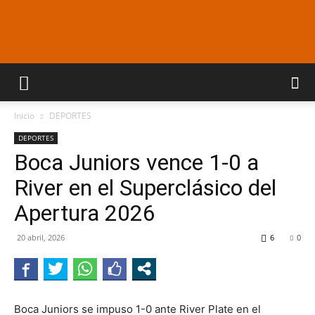
Araucaria
Inicio
DEPORTES
On
DEPORTES
Boca Juniors vence 1-0 a
River en el Superclásico del
Line
Apertura 2026
20 abril, 2026
6
0
Boca Juniors se impuso 1-0 ante River Plate en el