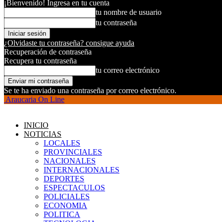
¡Bienvenido! Ingresa en tu cuenta
tu nombre de usuario
tu contraseña
¿Olvidaste tu contraseña? consigue ayuda
Recuperación de contraseña
Recupera tu contraseña
tu correo electrónico
Se te ha enviado una contraseña por correo electrónico.
Araucaria On Line
INICIO
NOTICIAS
LOCALES
PROVINCIALES
NACIONALES
INTERNACIONALES
DEPORTES
ESPECTACULOS
POLICIALES
ECONOMIA
POLITICA