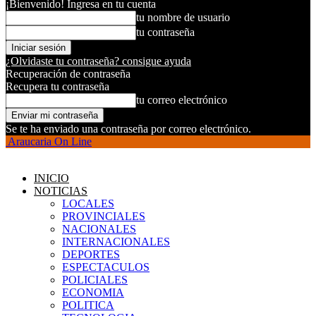
¡Bienvenido! Ingresa en tu cuenta
tu nombre de usuario
tu contraseña
¿Olvidaste tu contraseña? consigue ayuda
Recuperación de contraseña
Recupera tu contraseña
tu correo electrónico
Se te ha enviado una contraseña por correo electrónico.
Araucaria On Line
INICIO
NOTICIAS
LOCALES
PROVINCIALES
NACIONALES
INTERNACIONALES
DEPORTES
ESPECTACULOS
POLICIALES
ECONOMIA
POLITICA