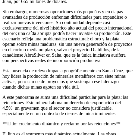
Juan, por 665 millones de dólares.
Sin embargo, numerosas operaciones más pequeñas y en etapas
avanzadas de producción enfrentan dificultades para expandirse o
realizar nuevas inversiones. Su continuidad depende casi
exclusivamente del nivel histórico alto actual del precio internacional
del oro; una caída abrupta podría hacer inviable su producción. Este
escenario refleja una problemática estructural: el oro y la plata
operan sobre minas maduras, sin una nueva generación de proyectos
en el corto o mediano plazo, salvo el proyecto Diablillos, de la
canadiense AbraSilver en Salta, que es la única iniciativa aurífera
con perspectivas reales de incorporación productiva.
Esta ausencia de relevo impacta geográficamente en Santa Cruz, que
hoy lidera la producción de minerales metalíferos con siete minas
activas, pero carece de proyectos que sostengan ese liderazgo
cuando dichas minas agoten su vida útil.
A este panorama se suma una dificultad particular para la plata: las
retenciones. Este mineral abona un derecho de exportación del
4,5%, un gravamen que el sector no considera justificable,
especialmente en un contexto de cierres de mina inminentes.
**Litio: crecimiento dinámico y reclamo por las retenciones**
El litio es el segmento más dinámico actualmente. Las obras