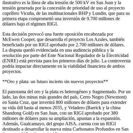
ilustrativo es la línea de alta tensión de 500 kV en San Juan y la
tensión generada por la concesión de prioridad de uso al proyecto
cuprífero Vicuña, de las multinacionales BHP y Lundin, que para su
primera etapa comprometió una inversión de 9.700 millones de
dólares bajo el régimen RIGI.
Esta decisión provocó una fuerte oposición encabezada por
McEwen Cooper, que desarrolla el proyecto Los Azules, también
beneficiado por un RIGI aprobado por 2.700 millones de dólares.
La disputa quedó evidenciada en una audiencia pública y la
resolución por parte del Ente Nacional Regulador de la Electricidad
(ENRE) está prevista para los primeros días de julio. La controversia
podría impactar directamente en la viabilidad financiera de ambos
proyectos.
**Oro y plata: un futuro incierto sin nuevos proyectos**
El panorama del oro y la plata es heterogéneo y fragmentado. Por un
lado, las dos minas más grandes del país, Cerro Negro (Newmont)
en Santa Cruz, que invertirá 800 millones de dólares para extender
su vida útil hasta al menos 2035, y Veladero (Barrick y la china
Shandong Gold) en San Juan, con un RIGI aprobado por 380
millones de dólares para su ampliación, apuntan a la expansión.
Además, Gualcamayo, del grupo AISA, cuenta con un RIGI
destinado a desarrollar la nueva mina Carbonatos Profundos en San