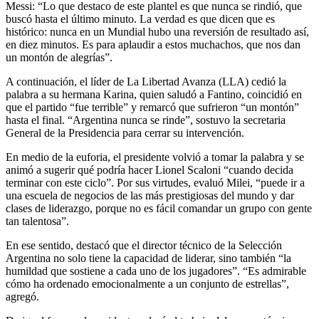
Messi: “Lo que destaco de este plantel es que nunca se rindió, que
buscó hasta el último minuto. La verdad es que dicen que es
histórico: nunca en un Mundial hubo una reversión de resultado así,
en diez minutos. Es para aplaudir a estos muchachos, que nos dan
un montón de alegrías”.
A continuación, el líder de La Libertad Avanza (LLA) cedió la
palabra a su hermana Karina, quien saludó a Fantino, coincidió en
que el partido “fue terrible” y remarcó que sufrieron “un montón”
hasta el final. “Argentina nunca se rinde”, sostuvo la secretaria
General de la Presidencia para cerrar su intervención.
En medio de la euforia, el presidente volvió a tomar la palabra y se
animó a sugerir qué podría hacer Lionel Scaloni “cuando decida
terminar con este ciclo”. Por sus virtudes, evaluó Milei, “puede ir a
una escuela de negocios de las más prestigiosas del mundo y dar
clases de liderazgo, porque no es fácil comandar un grupo con gente
tan talentosa”.
En ese sentido, destacó que el director técnico de la Selección
Argentina no solo tiene la capacidad de liderar, sino también “la
humildad que sostiene a cada uno de los jugadores”. “Es admirable
cómo ha ordenado emocionalmente a un conjunto de estrellas”,
agregó.