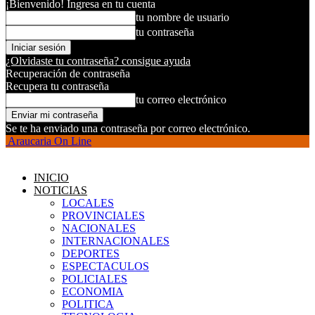
¡Bienvenido! Ingresa en tu cuenta
tu nombre de usuario
tu contraseña
¿Olvidaste tu contraseña? consigue ayuda
Recuperación de contraseña
Recupera tu contraseña
tu correo electrónico
Se te ha enviado una contraseña por correo electrónico.
Araucaria On Line
INICIO
NOTICIAS
LOCALES
PROVINCIALES
NACIONALES
INTERNACIONALES
DEPORTES
ESPECTACULOS
POLICIALES
ECONOMIA
POLITICA