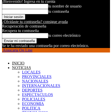
¡Bienvenido! Ingresa en tu cuenta
tu nombre de usuario
tu contraseña
¿Olvidaste tu contraseña? consigue ayuda
Recuperación de contraseña
Recupera tu contraseña
tu correo electrónico
Se te ha enviado una contraseña por correo electrónico.
Araucaria On Line
INICIO
NOTICIAS
LOCALES
PROVINCIALES
NACIONALES
INTERNACIONALES
DEPORTES
ESPECTACULOS
POLICIALES
ECONOMIA
POLITICA