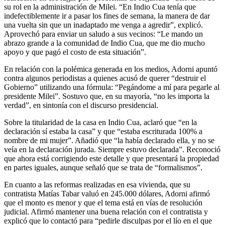
su rol en la administración de Milei. “En Indio Cua tenía que
indefectiblemente ir a pasar los fines de semana, la manera de dar
una vuelta sin que un inadaptado me venga a agredir”, explicó.
Aprovechó para enviar un saludo a sus vecinos: “Le mando un
abrazo grande a la comunidad de Indio Cua, que me dio mucho
apoyo y que pagó el costo de esta situación”.
En relación con la polémica generada en los medios, Adorni apuntó
contra algunos periodistas a quienes acusó de querer “destruir el
Gobierno” utilizando una fórmula: “Pegándome a mí para pegarle al
presidente Milei”. Sostuvo que, en su mayoría, “no les importa la
verdad”, en sintonía con el discurso presidencial.
Sobre la titularidad de la casa en Indio Cua, aclaró que “en la
declaración sí estaba la casa” y que “estaba escriturada 100% a
nombre de mi mujer”. Añadió que “la había declarado ella, y no se
veía en la declaración jurada. Siempre estuvo declarada”. Reconoció
que ahora está corrigiendo este detalle y que presentará la propiedad
en partes iguales, aunque señaló que se trata de “formalismos”.
En cuanto a las reformas realizadas en esa vivienda, que su
contratista Matías Tabar valuó en 245.000 dólares, Adorni afirmó
que el monto es menor y que el tema está en vías de resolución
judicial. Afirmó mantener una buena relación con el contratista y
explicó que lo contactó para “pedirle disculpas por el lío en el que