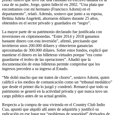
casa de su padre, Jorge, quien falleció en 2002. “Una plata que
encontramos con mi hermano (Francisco Adorni) en el
departamento”, relató. Además, sostuvo que junto a su esposa,
Bettina Julieta Angeletti, ahorraron dólares durante 25 años,
obtenidos en el sector privado y guardados en “negro”.
La mayor parte de su patrimonio declarado fue justificada con
inversiones en criptomonedas. “Entre 2014 y 2018 ganamos
bastante dinero con esta inversión”, afirmó, precisando que
invirtieron unos 200.000 dólares y obtuvieron ganancias
aproximadas de 300.000 dólares. Sobre estos fondos, explicó que
mantiene el dinero en las billeteras virtuales porque “era como
guardarme el trofeo de las operaciones”. Añadió que la
documentación de estas billeteras permite comprobar que los
ingresos preceden a su ingreso al Estado.
“Me dolió mucho que me traten de chorro”, sostuvo Adorni, quien
calificó a los medios de comunicación como un “tribunal mediático”
que desde el primer día lo juzgó y condenó. Remarcó que todo su
patrimonio se generó en la actividad privada y que nunca tuvo un
cargo público antes de su actual gestión.
Respecto a la compra de una vivienda en el Country Club Indio
Cua, apuntó que alquiló allí antes de adquirirla y justificó su
radicación en ese lugar por “problemas de seguridad” derivados de