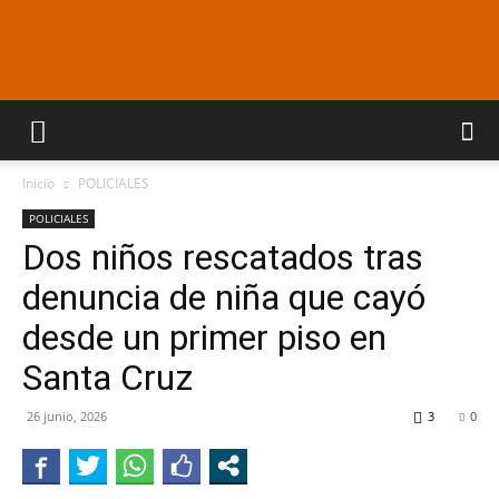
Araucaria
Inicio
POLICIALES
On
POLICIALES
Dos niños rescatados tras
denuncia de niña que cayó
Line
desde un primer piso en
Santa Cruz
26 junio, 2026
3
0