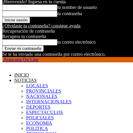
¡Bienvenido! Ingresa en tu cuenta
tu nombre de usuario
tu contraseña
¿Olvidaste tu contraseña? consigue ayuda
Recuperación de contraseña
Recupera tu contraseña
tu correo electrónico
Se te ha enviado una contraseña por correo electrónico.
Araucaria On Line
INICIO
NOTICIAS
LOCALES
PROVINCIALES
NACIONALES
INTERNACIONALES
DEPORTES
ESPECTACULOS
POLICIALES
ECONOMIA
POLITICA