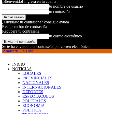
¡Bienvenido! Ingresa en tu cuenta
tu nombre de usuario
tu contraseña
¿Olvidaste tu contraseña? consigue ayuda
Recuperación de contraseña
Recupera tu contraseña
tu correo electrónico
Se te ha enviado una contraseña por correo electrónico.
Araucaria On Line
INICIO
NOTICIAS
LOCALES
PROVINCIALES
NACIONALES
INTERNACIONALES
DEPORTES
ESPECTACULOS
POLICIALES
ECONOMIA
POLITICA