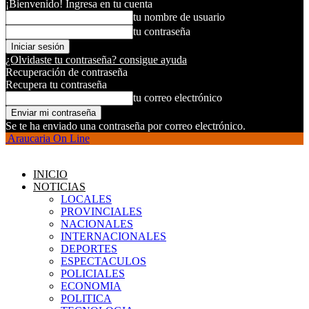
¡Bienvenido! Ingresa en tu cuenta
tu nombre de usuario
tu contraseña
¿Olvidaste tu contraseña? consigue ayuda
Recuperación de contraseña
Recupera tu contraseña
tu correo electrónico
Se te ha enviado una contraseña por correo electrónico.
Araucaria On Line
INICIO
NOTICIAS
LOCALES
PROVINCIALES
NACIONALES
INTERNACIONALES
DEPORTES
ESPECTACULOS
POLICIALES
ECONOMIA
POLITICA