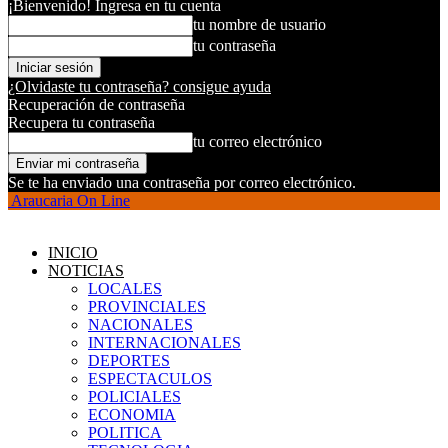
¡Bienvenido! Ingresa en tu cuenta
tu nombre de usuario
tu contraseña
¿Olvidaste tu contraseña? consigue ayuda
Recuperación de contraseña
Recupera tu contraseña
tu correo electrónico
Se te ha enviado una contraseña por correo electrónico.
Araucaria On Line
INICIO
NOTICIAS
LOCALES
PROVINCIALES
NACIONALES
INTERNACIONALES
DEPORTES
ESPECTACULOS
POLICIALES
ECONOMIA
POLITICA