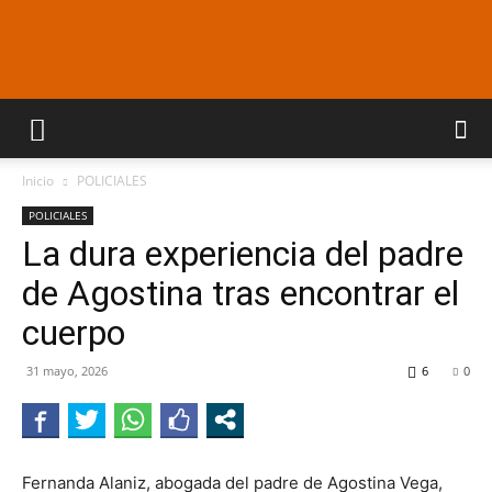
Araucaria
Inicio
POLICIALES
On
POLICIALES
La dura experiencia del padre
de Agostina tras encontrar el
Line
cuerpo
31 mayo, 2026
6
0
Fernanda Alaniz, abogada del padre de Agostina Vega,