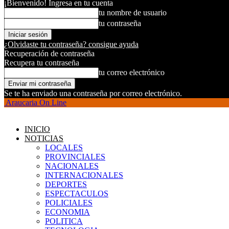
¡Bienvenido! Ingresa en tu cuenta
tu nombre de usuario
tu contraseña
¿Olvidaste tu contraseña? consigue ayuda
Recuperación de contraseña
Recupera tu contraseña
tu correo electrónico
Se te ha enviado una contraseña por correo electrónico.
Araucaria On Line
INICIO
NOTICIAS
LOCALES
PROVINCIALES
NACIONALES
INTERNACIONALES
DEPORTES
ESPECTACULOS
POLICIALES
ECONOMIA
POLITICA