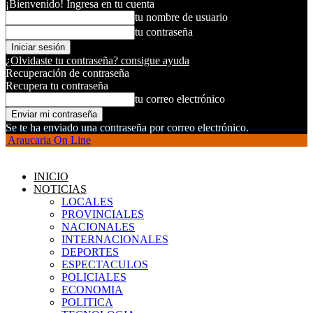
¡Bienvenido! Ingresa en tu cuenta
tu nombre de usuario
tu contraseña
¿Olvidaste tu contraseña? consigue ayuda
Recuperación de contraseña
Recupera tu contraseña
tu correo electrónico
Se te ha enviado una contraseña por correo electrónico.
Araucaria On Line
INICIO
NOTICIAS
LOCALES
PROVINCIALES
NACIONALES
INTERNACIONALES
DEPORTES
ESPECTACULOS
POLICIALES
ECONOMIA
POLITICA