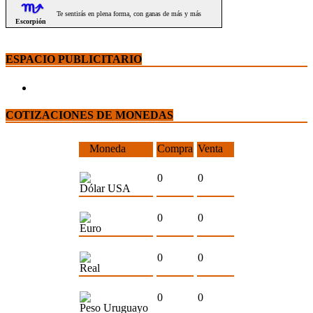
ESPACIO PUBLICITARIO
COTIZACIONES DE MONEDAS
Moneda
Compra
Venta
0
0
Dólar USA
0
0
Euro
0
0
Real
0
0
Peso Uruguayo