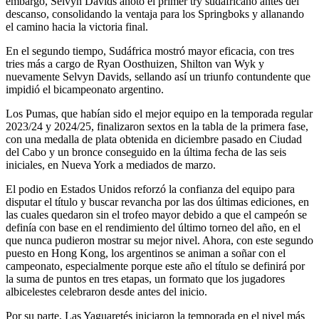
embargo, Selvyn Davids anotó el primer try sudafricano antes del
descanso, consolidando la ventaja para los Springboks y allanando
el camino hacia la victoria final.
En el segundo tiempo, Sudáfrica mostró mayor eficacia, con tres
tries más a cargo de Ryan Oosthuizen, Shilton van Wyk y
nuevamente Selvyn Davids, sellando así un triunfo contundente que
impidió el bicampeonato argentino.
Los Pumas, que habían sido el mejor equipo en la temporada regular
2023/24 y 2024/25, finalizaron sextos en la tabla de la primera fase,
con una medalla de plata obtenida en diciembre pasado en Ciudad
del Cabo y un bronce conseguido en la última fecha de las seis
iniciales, en Nueva York a mediados de marzo.
El podio en Estados Unidos reforzó la confianza del equipo para
disputar el título y buscar revancha por las dos últimas ediciones, en
las cuales quedaron sin el trofeo mayor debido a que el campeón se
definía con base en el rendimiento del último torneo del año, en el
que nunca pudieron mostrar su mejor nivel. Ahora, con este segundo
puesto en Hong Kong, los argentinos se animan a soñar con el
campeonato, especialmente porque este año el título se definirá por
la suma de puntos en tres etapas, un formato que los jugadores
albicelestes celebraron desde antes del inicio.
Por su parte, Las Yaguaretés iniciaron la temporada en el nivel más