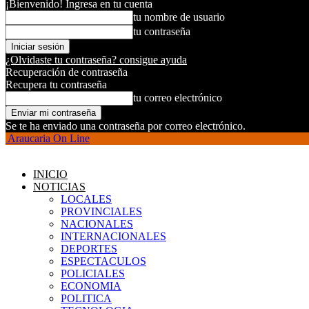
¡Bienvenido! Ingresa en tu cuenta
tu nombre de usuario
tu contraseña
¿Olvidaste tu contraseña? consigue ayuda
Recuperación de contraseña
Recupera tu contraseña
tu correo electrónico
Se te ha enviado una contraseña por correo electrónico.
Araucaria On Line
INICIO
NOTICIAS
LOCALES
PROVINCIALES
NACIONALES
INTERNACIONALES
DEPORTES
ESPECTACULOS
POLICIALES
ECONOMIA
POLITICA