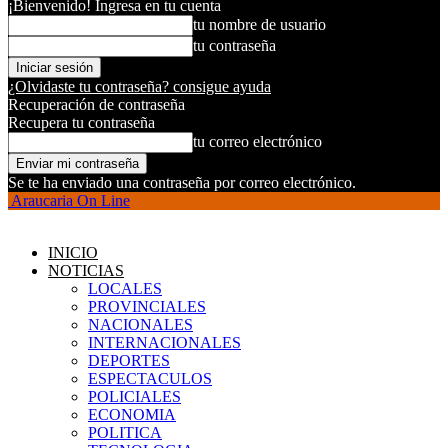
¡Bienvenido! Ingresa en tu cuenta
tu nombre de usuario
tu contraseña
¿Olvidaste tu contraseña? consigue ayuda
Recuperación de contraseña
Recupera tu contraseña
tu correo electrónico
Se te ha enviado una contraseña por correo electrónico.
Araucaria On Line
INICIO
NOTICIAS
LOCALES
PROVINCIALES
NACIONALES
INTERNACIONALES
DEPORTES
ESPECTACULOS
POLICIALES
ECONOMIA
POLITICA