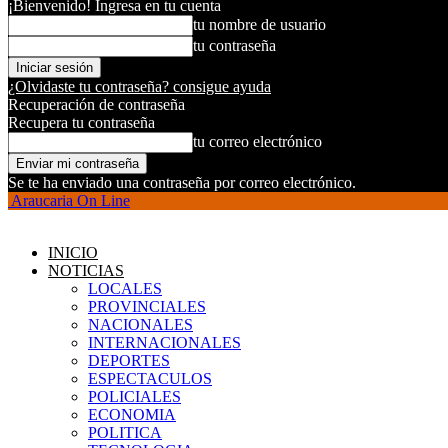
¡Bienvenido! Ingresa en tu cuenta
tu nombre de usuario
tu contraseña
¿Olvidaste tu contraseña? consigue ayuda
Recuperación de contraseña
Recupera tu contraseña
tu correo electrónico
Se te ha enviado una contraseña por correo electrónico.
Araucaria On Line
INICIO
NOTICIAS
LOCALES
PROVINCIALES
NACIONALES
INTERNACIONALES
DEPORTES
ESPECTACULOS
POLICIALES
ECONOMIA
POLITICA