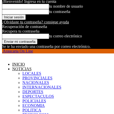
¡Bienvenido! Ingresa en tu cuenta
tu nombre de usuario
tu contraseña
¿Olvidaste tu contraseña? consigue ayuda
Recuperación de contraseña
Recupera tu contraseña
tu correo electrónico
Se te ha enviado una contraseña por correo electrónico.
Araucaria On Line
INICIO
NOTICIAS
LOCALES
PROVINCIALES
NACIONALES
INTERNACIONALES
DEPORTES
ESPECTACULOS
POLICIALES
ECONOMIA
POLITICA