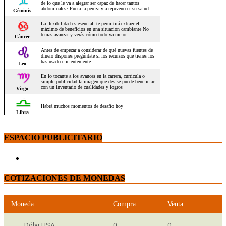
ESPACIO PUBLICITARIO
COTIZACIONES DE MONEDAS
Moneda
Compra
Venta
Dólar USA
0
0