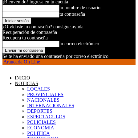
¡Bienvenido! Ingresa en tu cuenta
tu nombre de usuario
tu contraseña
¿Olvidaste tu contraseña? consigue ayuda
Recuperación de contraseña
Recupera tu contraseña
tu correo electrónico
Se te ha enviado una contraseña por correo electrónico.
Araucaria On Line
INICIO
NOTICIAS
LOCALES
PROVINCIALES
NACIONALES
INTERNACIONALES
DEPORTES
ESPECTACULOS
POLICIALES
ECONOMIA
POLITICA