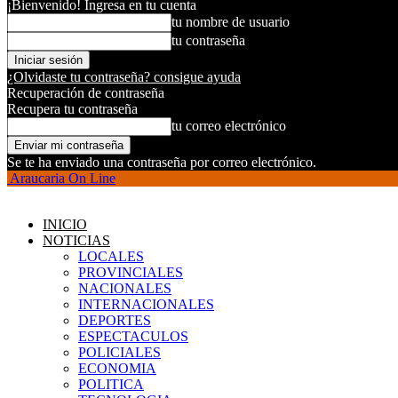
¡Bienvenido! Ingresa en tu cuenta
tu nombre de usuario
tu contraseña
¿Olvidaste tu contraseña? consigue ayuda
Recuperación de contraseña
Recupera tu contraseña
tu correo electrónico
Se te ha enviado una contraseña por correo electrónico.
Araucaria On Line
INICIO
NOTICIAS
LOCALES
PROVINCIALES
NACIONALES
INTERNACIONALES
DEPORTES
ESPECTACULOS
POLICIALES
ECONOMIA
POLITICA