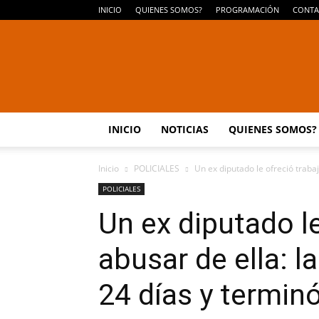
INICIO
QUIENES SOMOS?
PROGRAMACIÓN
CONTA
INICIO
NOTICIAS
QUIENES SOMOS?
Inicio
POLICIALES
Un ex diputado le ofreció trabajo
POLICIALES
Un ex diputado le
abusar de ella: l
24 días y termin