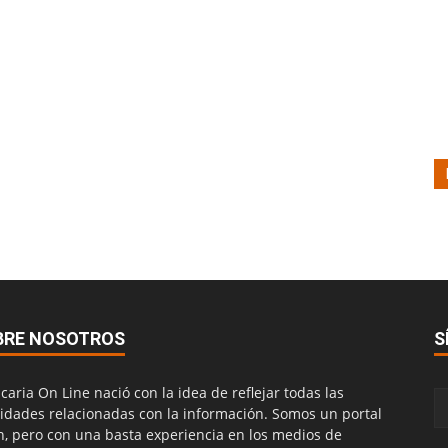
BRE NOSOTROS
S
caria On Line nació con la idea de reflejar todas las
vidades relacionadas con la información. Somos un portal
n, pero con una basta experiencia en los medios de