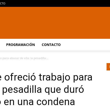
CTO
Araucaria
PROGRAMACIÓN
CONTACTO
 para abusar de ella: la pesadilla...
On
 ofreció trabajo para
a pesadilla que duró
ó en una condena
Line