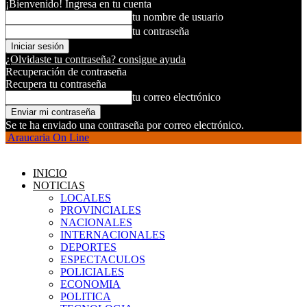
¡Bienvenido! Ingresa en tu cuenta
tu nombre de usuario
tu contraseña
¿Olvidaste tu contraseña? consigue ayuda
Recuperación de contraseña
Recupera tu contraseña
tu correo electrónico
Se te ha enviado una contraseña por correo electrónico.
Araucaria On Line
INICIO
NOTICIAS
LOCALES
PROVINCIALES
NACIONALES
INTERNACIONALES
DEPORTES
ESPECTACULOS
POLICIALES
ECONOMIA
POLITICA