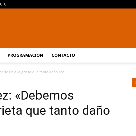
CTO
Araucaria
PROGRAMACIÓN
CONTACTO
le fin a la grieta que tanto daño nos...
On
ez: «Debemos
grieta que tanto daño
Line