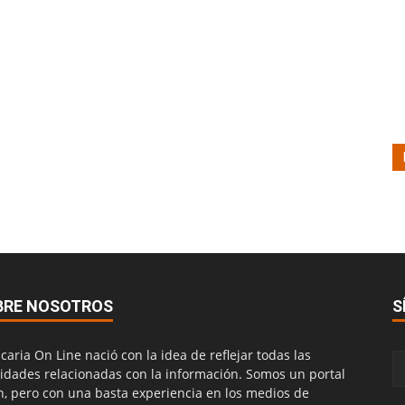
BRE NOSOTROS
S
caria On Line nació con la idea de reflejar todas las
vidades relacionadas con la información. Somos un portal
n, pero con una basta experiencia en los medios de