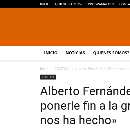
INICIO
QUIENES SOMOS?
PROGRAMACIÓN
CONTA
INICIO
NOTICIAS
QUIENES SOMOS?
Inicio
POLITICA
Alberto Fernández: «Debemos poner
POLITICA
Alberto Fernánd
ponerle fin a la 
nos ha hecho»