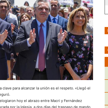
 clave para alcanzar la unión es el respeto. «Llegó el
eguró.
o elogiaron hoy el abrazo entre Macri y Fernández
ocada por la Iglesia, a dos días del traspaso de mando.