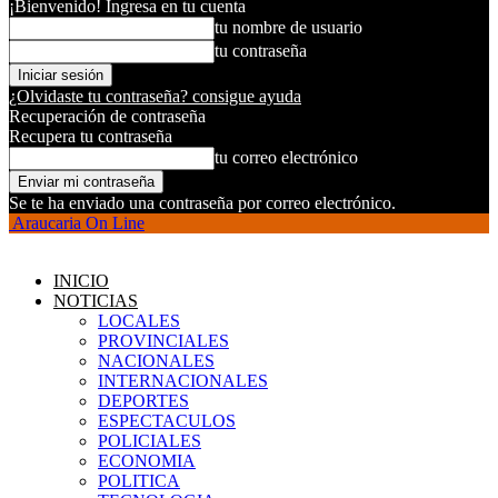
¡Bienvenido! Ingresa en tu cuenta
tu nombre de usuario
tu contraseña
¿Olvidaste tu contraseña? consigue ayuda
Recuperación de contraseña
Recupera tu contraseña
tu correo electrónico
Se te ha enviado una contraseña por correo electrónico.
Araucaria On Line
INICIO
NOTICIAS
LOCALES
PROVINCIALES
NACIONALES
INTERNACIONALES
DEPORTES
ESPECTACULOS
POLICIALES
ECONOMIA
POLITICA