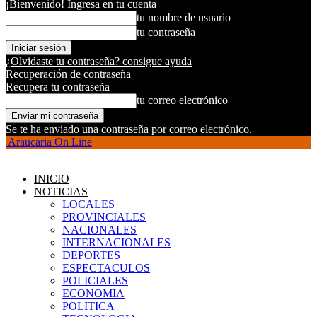
¡Bienvenido! Ingresa en tu cuenta
tu nombre de usuario
tu contraseña
¿Olvidaste tu contraseña? consigue ayuda
Recuperación de contraseña
Recupera tu contraseña
tu correo electrónico
Se te ha enviado una contraseña por correo electrónico.
Araucaria On Line
INICIO
NOTICIAS
LOCALES
PROVINCIALES
NACIONALES
INTERNACIONALES
DEPORTES
ESPECTACULOS
POLICIALES
ECONOMIA
POLITICA