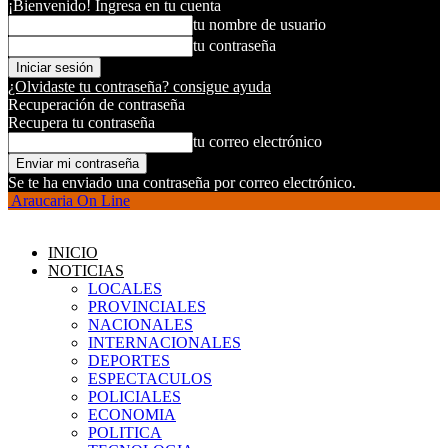
¡Bienvenido! Ingresa en tu cuenta
tu nombre de usuario
tu contraseña
¿Olvidaste tu contraseña? consigue ayuda
Recuperación de contraseña
Recupera tu contraseña
tu correo electrónico
Se te ha enviado una contraseña por correo electrónico.
Araucaria On Line
INICIO
NOTICIAS
LOCALES
PROVINCIALES
NACIONALES
INTERNACIONALES
DEPORTES
ESPECTACULOS
POLICIALES
ECONOMIA
POLITICA