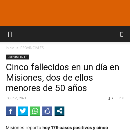
Araucaria
Inicio
PROVINCIALES
On
PROVINCIALES
Cinco fallecidos en un día en
Misiones, dos de ellos
Line
menores de 50 años
3 junio, 2021
7
0
Misiones reportó
hoy 179 casos positivos y cinco