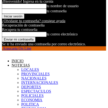
¡Bienvenido! Ingresa en tu cuenta
tu nombre de usuario
tu contraseña
¿Olvidaste tu contraseña? consigue ayuda
Recuperación de contraseña
Recupera tu contraseña
tu correo electrónico
Se te ha enviado una contraseña por correo electrónico.
Araucaria On Line
INICIO
NOTICIAS
LOCALES
PROVINCIALES
NACIONALES
INTERNACIONALES
DEPORTES
ESPECTACULOS
POLICIALES
ECONOMIA
POLITICA