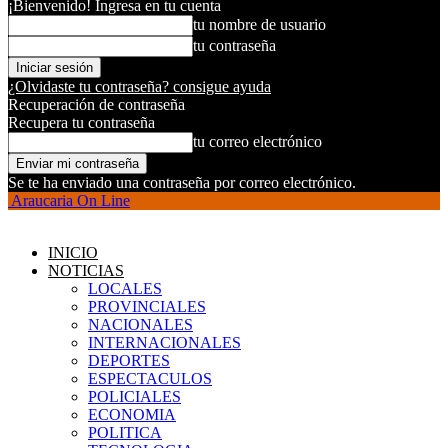
¡Bienvenido! Ingresa en tu cuenta
tu nombre de usuario
tu contraseña
¿Olvidaste tu contraseña? consigue ayuda
Recuperación de contraseña
Recupera tu contraseña
tu correo electrónico
Se te ha enviado una contraseña por correo electrónico.
Araucaria On Line
INICIO
NOTICIAS
LOCALES
PROVINCIALES
NACIONALES
INTERNACIONALES
DEPORTES
ESPECTACULOS
POLICIALES
ECONOMIA
POLITICA