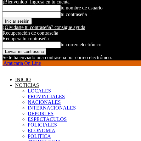
¡Bienvenido! Ingresa en tu cuenta
tu nombre de usuario
tu contraseña
¿Olvidaste tu contraseña? consigue ayuda
Recuperación de contraseña
Recupera tu contraseña
tu correo electrónico
Se te ha enviado una contraseña por correo electrónico.
Araucaria On Line
INICIO
NOTICIAS
LOCALES
PROVINCIALES
NACIONALES
INTERNACIONALES
DEPORTES
ESPECTACULOS
POLICIALES
ECONOMIA
POLITICA