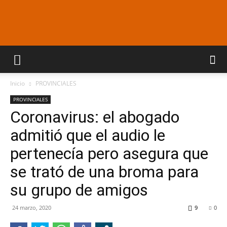
Araucaria
Inicio
PROVINCIALES
On
PROVINCIALES
Coronavirus: el abogado
admitió que el audio le
Line
pertenecía pero asegura que
se trató de una broma para
su grupo de amigos
24 marzo, 2020
9
0