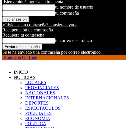
¡Bienvenido! Ingresa en tu cuenta
tu nombre de usuario
tu contraseña
¿Olvidaste tu contraseña? consigue ayuda
Recuperación de contraseña
Recupera tu contraseña
tu correo electrónico
Se te ha enviado una contraseña por correo electrónico.
Araucaria On Line
INICIO
NOTICIAS
LOCALES
PROVINCIALES
NACIONALES
INTERNACIONALES
DEPORTES
ESPECTACULOS
POLICIALES
ECONOMIA
POLITICA