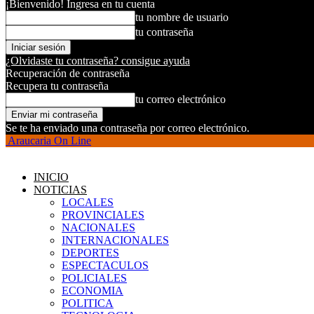
¡Bienvenido! Ingresa en tu cuenta
tu nombre de usuario
tu contraseña
¿Olvidaste tu contraseña? consigue ayuda
Recuperación de contraseña
Recupera tu contraseña
tu correo electrónico
Se te ha enviado una contraseña por correo electrónico.
Araucaria On Line
INICIO
NOTICIAS
LOCALES
PROVINCIALES
NACIONALES
INTERNACIONALES
DEPORTES
ESPECTACULOS
POLICIALES
ECONOMIA
POLITICA