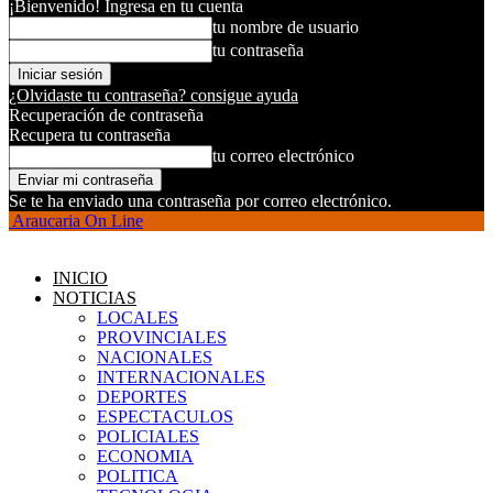
¡Bienvenido! Ingresa en tu cuenta
tu nombre de usuario
tu contraseña
¿Olvidaste tu contraseña? consigue ayuda
Recuperación de contraseña
Recupera tu contraseña
tu correo electrónico
Se te ha enviado una contraseña por correo electrónico.
Araucaria On Line
INICIO
NOTICIAS
LOCALES
PROVINCIALES
NACIONALES
INTERNACIONALES
DEPORTES
ESPECTACULOS
POLICIALES
ECONOMIA
POLITICA