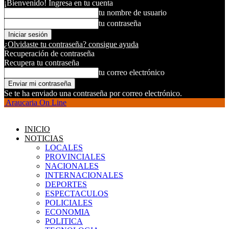
¡Bienvenido! Ingresa en tu cuenta
tu nombre de usuario
tu contraseña
¿Olvidaste tu contraseña? consigue ayuda
Recuperación de contraseña
Recupera tu contraseña
tu correo electrónico
Se te ha enviado una contraseña por correo electrónico.
Araucaria On Line
INICIO
NOTICIAS
LOCALES
PROVINCIALES
NACIONALES
INTERNACIONALES
DEPORTES
ESPECTACULOS
POLICIALES
ECONOMIA
POLITICA