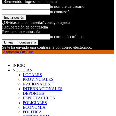
¡Bienvenido! Ingresa en tu cuenta
tu nombre de usuario
tu contraseña
¿Olvidaste tu contraseña? consigue ayuda
Recuperación de contraseña
Recupera tu contraseña
tu correo electrónico
Se te ha enviado una contraseña por correo electrónico.
Araucaria On Line
INICIO
NOTICIAS
LOCALES
PROVINCIALES
NACIONALES
INTERNACIONALES
DEPORTES
ESPECTACULOS
POLICIALES
ECONOMIA
POLITICA