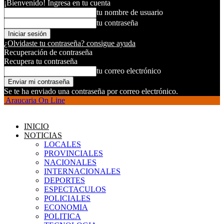
¡Bienvenido! Ingresa en tu cuenta
tu nombre de usuario
tu contraseña
¿Olvidaste tu contraseña? consigue ayuda
Recuperación de contraseña
Recupera tu contraseña
tu correo electrónico
Se te ha enviado una contraseña por correo electrónico.
Araucaria On Line
INICIO
NOTICIAS
LOCALES
PROVINCIALES
NACIONALES
INTERNACIONALES
DEPORTES
ESPECTACULOS
POLICIALES
ECONOMIA
POLITICA