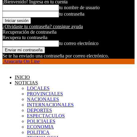
¡Bienvenido! Ingresa en tu cuenta
tu nombre de usuario
tu contraseña
¿Olvidaste tu contraseña? consigue ayuda
Recuperación de contraseña
Recupera tu contraseña
tu correo electrónico
Se te ha enviado una contraseña por correo electrónico.
Araucaria On Line
INICIO
NOTICIAS
LOCALES
PROVINCIALES
NACIONALES
INTERNACIONALES
DEPORTES
ESPECTACULOS
POLICIALES
ECONOMIA
POLITICA