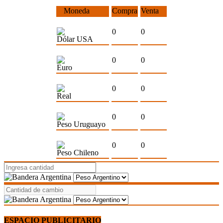
Moneda
Compra
Venta
0
0
Dólar USA
0
0
Euro
0
0
Real
0
0
Peso Uruguayo
0
0
Peso Chileno
ESPACIO PUBLICITARIO