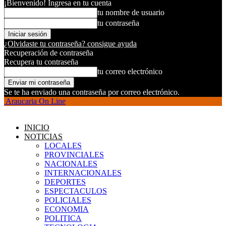
¡Bienvenido! Ingresa en tu cuenta
tu nombre de usuario
tu contraseña
¿Olvidaste tu contraseña? consigue ayuda
Recuperación de contraseña
Recupera tu contraseña
tu correo electrónico
Se te ha enviado una contraseña por correo electrónico.
Araucaria On Line
INICIO
NOTICIAS
LOCALES
PROVINCIALES
NACIONALES
INTERNACIONALES
DEPORTES
ESPECTACULOS
POLICIALES
ECONOMIA
POLITICA