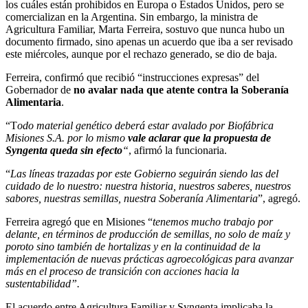
los cuáles están prohibidos en Europa o Estados Unidos, pero se
comercializan en la Argentina. Sin embargo, la ministra de
Agricultura Familiar, Marta Ferreira, sostuvo que nunca hubo un
documento firmado, sino apenas un acuerdo que iba a ser revisado
este miércoles, aunque por el rechazo generado, se dio de baja.
Ferreira, confirmó que recibió “instrucciones expresas” del
Gobernador de
no avalar nada que atente contra la Soberanía
Alimentaria
.
“T
odo material genético deberá estar avalado por Biofábrica
Misiones S.A. por lo mismo
vale aclarar que la propuesta de
Syngenta queda sin efecto
“
, afirmó la funcionaria.
“
Las líneas trazadas por este Gobierno seguirán siendo las del
cuidado de lo nuestro: nuestra historia, nuestros saberes, nuestros
sabores, nuestras semillas, nuestra Soberanía Alimentaria
”, agregó.
Ferreira agregó que en Misiones “
tenemos mucho trabajo por
delante, en términos de producción de semillas, no solo de maíz y
poroto sino también de hortalizas y en la continuidad de la
implementación de nuevas prácticas agroecológicas para avanzar
más en el proceso de transición con acciones hacia la
sustentabilidad”.
El acuerdo entre Agricultura Familiar y Syngenta implicaba la