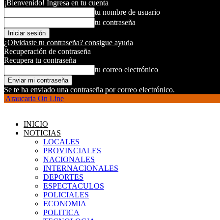
¡Bienvenido! Ingresa en tu cuenta
tu nombre de usuario
tu contraseña
¿Olvidaste tu contraseña? consigue ayuda
Recuperación de contraseña
Recupera tu contraseña
tu correo electrónico
Se te ha enviado una contraseña por correo electrónico.
Araucaria On Line
INICIO
NOTICIAS
LOCALES
PROVINCIALES
NACIONALES
INTERNACIONALES
DEPORTES
ESPECTACULOS
POLICIALES
ECONOMIA
POLITICA