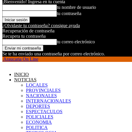
¡Bienvenido! Ingresa en tu cuenta
tu nombre de usuario
tu contraseña
¿Olvidaste tu contraseña? consigue ayuda
Recuperación de contraseña
Recupera tu contraseña
tu correo electrónico
Se te ha enviado una contraseña por correo electrónico.
Araucaria On Line
INICIO
NOTICIAS
LOCALES
PROVINCIALES
NACIONALES
INTERNACIONALES
DEPORTES
ESPECTACULOS
POLICIALES
ECONOMIA
POLITICA