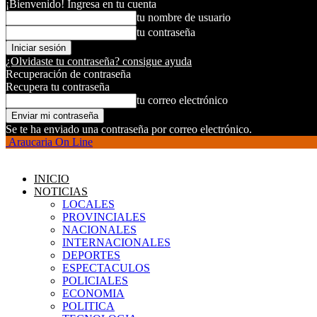
¡Bienvenido! Ingresa en tu cuenta
tu nombre de usuario
tu contraseña
¿Olvidaste tu contraseña? consigue ayuda
Recuperación de contraseña
Recupera tu contraseña
tu correo electrónico
Se te ha enviado una contraseña por correo electrónico.
Araucaria On Line
INICIO
NOTICIAS
LOCALES
PROVINCIALES
NACIONALES
INTERNACIONALES
DEPORTES
ESPECTACULOS
POLICIALES
ECONOMIA
POLITICA