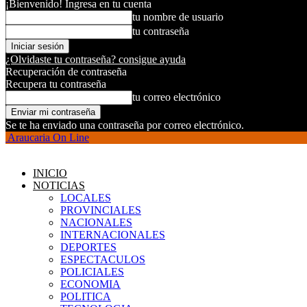
¡Bienvenido! Ingresa en tu cuenta
tu nombre de usuario
tu contraseña
¿Olvidaste tu contraseña? consigue ayuda
Recuperación de contraseña
Recupera tu contraseña
tu correo electrónico
Se te ha enviado una contraseña por correo electrónico.
Araucaria On Line
INICIO
NOTICIAS
LOCALES
PROVINCIALES
NACIONALES
INTERNACIONALES
DEPORTES
ESPECTACULOS
POLICIALES
ECONOMIA
POLITICA