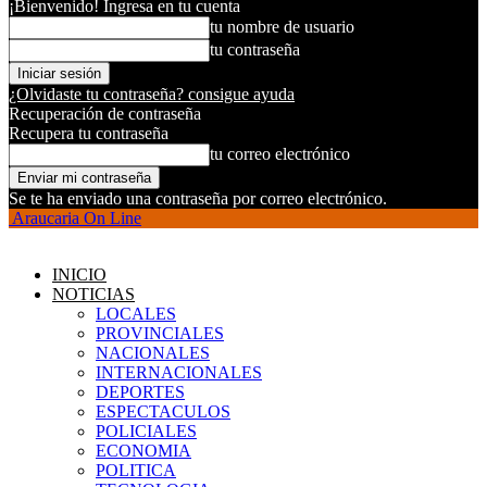
¡Bienvenido! Ingresa en tu cuenta
tu nombre de usuario
tu contraseña
¿Olvidaste tu contraseña? consigue ayuda
Recuperación de contraseña
Recupera tu contraseña
tu correo electrónico
Se te ha enviado una contraseña por correo electrónico.
Araucaria On Line
INICIO
NOTICIAS
LOCALES
PROVINCIALES
NACIONALES
INTERNACIONALES
DEPORTES
ESPECTACULOS
POLICIALES
ECONOMIA
POLITICA