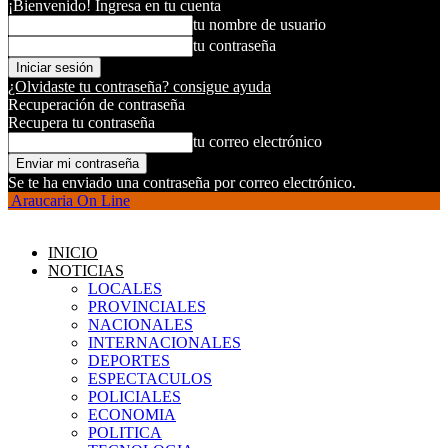
¡Bienvenido! Ingresa en tu cuenta
tu nombre de usuario
tu contraseña
¿Olvidaste tu contraseña? consigue ayuda
Recuperación de contraseña
Recupera tu contraseña
tu correo electrónico
Se te ha enviado una contraseña por correo electrónico.
Araucaria On Line
INICIO
NOTICIAS
LOCALES
PROVINCIALES
NACIONALES
INTERNACIONALES
DEPORTES
ESPECTACULOS
POLICIALES
ECONOMIA
POLITICA