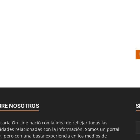
BRE NOSOTROS
S
caria On Line nació con la idea de reflejar todas las
vidades relacionadas con la información. Somos un portal
n, pero con una basta experiencia en los medios de