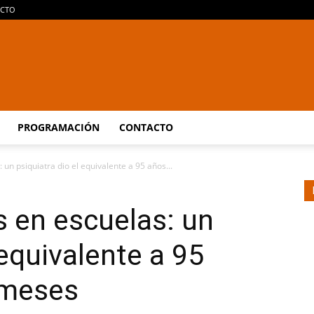
CTO
Araucaria
PROGRAMACIÓN
CONTACTO
 un psiquiatra dio el equivalente a 95 años...
On
s en escuelas: un
 equivalente a 95
 meses
Line